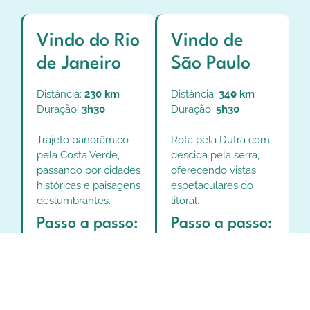
Vindo do Rio
Vindo de
de Janeiro
São Paulo
Distância:
230 km
Distância:
34
0
km
Duração:
3h30
Duração:
5
h30
Trajeto panorâmico
Rota pela Dutra com
pela Costa Verde,
descida pela serra,
passando por cidades
oferecendo vistas
históricas e paisagens
espetaculares do
deslumbrantes.
litoral.
Passo a passo:
Passo a passo:
Seguir pela
Av.
Seguir
Brasil
ou
pela
Rodovia
pelo
Arco
Presidente
Metropolitano
Dutra